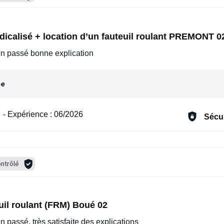
médicalisé + location d’un fauteuil roulant PREMONT 0
ien passé bonne explication
ée
-
Expérience :
06/2026
Sécur
ntrôlé
uil roulant (FRM) Boué 02
en passé, très satisfaite des explications