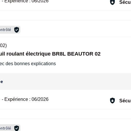
-
Expérience :
06/2026
Sécur
ntrôlé
02)
euil roulant électrique BR8L BEAUTOR 02
ec des bonnes explications
ée
-
Expérience :
06/2026
Sécur
ntrôlé