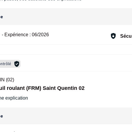
ée
-
Expérience :
06/2026
Sécur
ntrôlé
N (02)
uil roulant (FRM) Saint Quentin 02
ne explication
ée