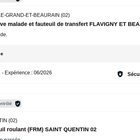
LE-GRAND-ET-BEAURAIN (02)
ève malade et fauteuil de transfert FLAVIGNY ET BE
ide.
ée
-
Expérience :
06/2026
Sécur
ntrôlé
IN (02)
euil roulant (FRM) SAINT QUENTIN 02
ien passée.