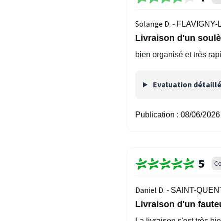
Solange D. -
FLAVIGNY-
Livraison d'un soul
bien organisé et très rap
Evaluation détaill
Publication :
08/06/2026
5
Co
Daniel D. -
SAINT-QUENT
Livraison d'un faut
La livraison s'est très b