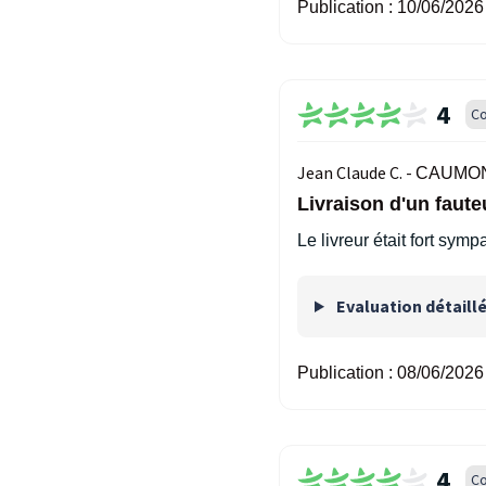
Publication :
10/06/2026
4
Co
Jean Claude C. -
CAUMON
Livraison d'un faut
Le livreur était fort sym
Evaluation détaill
Publication :
08/06/2026
4
Co