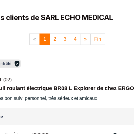
vis clients de SARL ECHO MEDICAL
«
1
2
3
4
»
Fin
ntrôlé
 (02)
euil roulant électrique BR08 L Explorer de chez E
ès bon suivi personnel, très sérieux et amicaux
ée