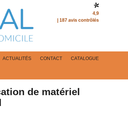
4,9
| 187 avis contrôlés
ACTUALITÉS
CONTACT
CATALOGUE
cation de matériel
d