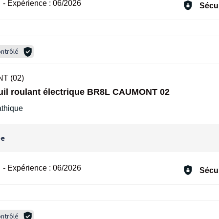
-
Expérience :
06/2026
Sécur
ntrôlé
T (02)
euil roulant électrique BR8L CAUMONT 02
pathique
ée
-
Expérience :
06/2026
Sécur
ntrôlé